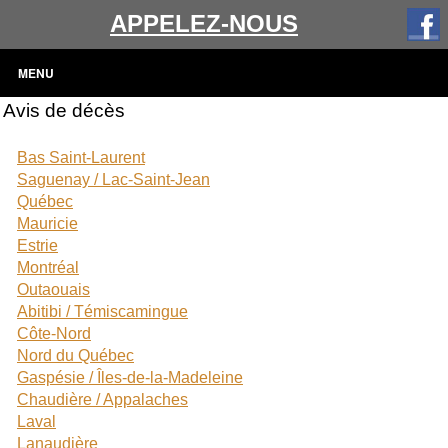
APPELEZ-NOUS
MENU
Avis de décès
Bas Saint-Laurent
Saguenay / Lac-Saint-Jean
Québec
Mauricie
Estrie
Montréal
Outaouais
Abitibi / Témiscamingue
Côte-Nord
Nord du Québec
Gaspésie / Îles-de-la-Madeleine
Chaudière / Appalaches
Laval
Lanaudière