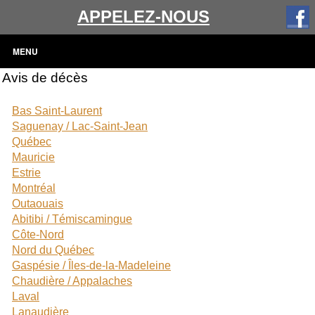
APPELEZ-NOUS
MENU
Avis de décès
Bas Saint-Laurent
Saguenay / Lac-Saint-Jean
Québec
Mauricie
Estrie
Montréal
Outaouais
Abitibi / Témiscamingue
Côte-Nord
Nord du Québec
Gaspésie / Îles-de-la-Madeleine
Chaudière / Appalaches
Laval
Lanaudière