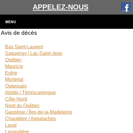
APPELEZ-NOUS
MENU
Avis de décès
Bas Saint-Laurent
Saguenay / Lac-Saint-Jean
Québec
Mauricie
Estrie
Montréal
Outaouais
Abitibi / Témiscamingue
Côte-Nord
Nord du Québec
Gaspésie / Îles-de-la-Madeleine
Chaudière / Appalaches
Laval
Lanaudière