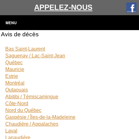
APPELEZ-NOUS
MENU
Avis de décès
Bas Saint-Laurent
Saguenay / Lac-Saint-Jean
Québec
Mauricie
Estrie
Montréal
Outaouais
Abitibi / Témiscamingue
Côte-Nord
Nord du Québec
Gaspésie / Îles-de-la-Madeleine
Chaudière / Appalaches
Laval
Lanaudière