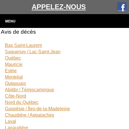
APPELEZ-NOUS
MENU
Avis de décès
Bas Saint-Laurent
Saguenay / Lac-Saint-Jean
Québec
Mauricie
Estrie
Montréal
Outaouais
Abitibi / Témiscamingue
Côte-Nord
Nord du Québec
Gaspésie / Îles-de-la-Madeleine
Chaudière / Appalaches
Laval
Lanaudière