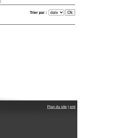
Trier par :
Plan du site
|
xml