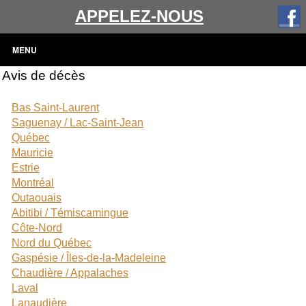
APPELEZ-NOUS
MENU
Avis de décès
Bas Saint-Laurent
Saguenay / Lac-Saint-Jean
Québec
Mauricie
Estrie
Montréal
Outaouais
Abitibi / Témiscamingue
Côte-Nord
Nord du Québec
Gaspésie / Îles-de-la-Madeleine
Chaudière / Appalaches
Laval
Lanaudière