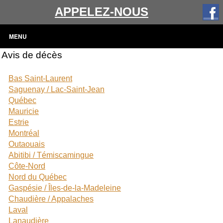
APPELEZ-NOUS
MENU
Avis de décès
Bas Saint-Laurent
Saguenay / Lac-Saint-Jean
Québec
Mauricie
Estrie
Montréal
Outaouais
Abitibi / Témiscamingue
Côte-Nord
Nord du Québec
Gaspésie / Îles-de-la-Madeleine
Chaudière / Appalaches
Laval
Lanaudière