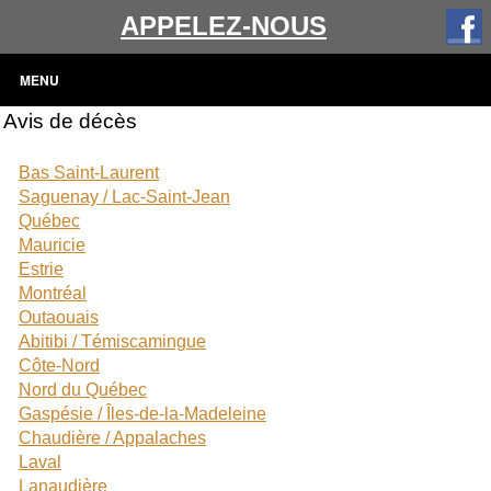
APPELEZ-NOUS
MENU
Avis de décès
Bas Saint-Laurent
Saguenay / Lac-Saint-Jean
Québec
Mauricie
Estrie
Montréal
Outaouais
Abitibi / Témiscamingue
Côte-Nord
Nord du Québec
Gaspésie / Îles-de-la-Madeleine
Chaudière / Appalaches
Laval
Lanaudière